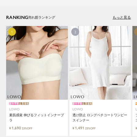
RANKING
もっと見る
新作早割
会員価格
新作早割
会員価格
LOWO
LOWO
素肌感覚 伸びるフィットインナーブ
透け防止 ロングペチコートワンピー
ラ
スインナー
1,690
1,491
¥
¥
23%OFF
25%OFF