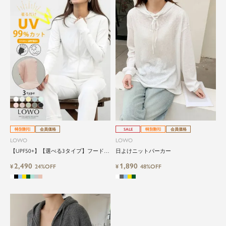
特別割引
会員価格
SALE
特別割引
会員価格
LOWO
LOWO
【UPF50+】【選べる3タイプ】フード付
日よけニットパーカー
きUVカットパーカー
2,490
1,890
¥
24%OFF
¥
48%OFF