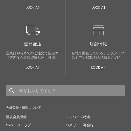
自分に、ちょっとした彩りを。
LOOK AT
LOOK AT
LOWOは、頑張りすぎないおしゃれを応援しま
す。
local_shipping
store
翌日配送
店舗情報
営業日14時までのご注文で指定エ
各地で開催しているポップアップ
リア内なら最短翌日お届け可能。
ストアやEC店舗の情報をご紹介。
LOOK AT
LOOK AT
会員登録・情報について
新規会員登録
メンバーズ特典
Myページトップ
パスワード再発行