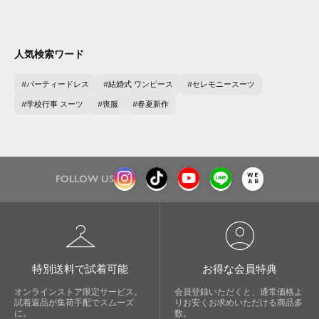
人気検索ワード
パーティードレス
結婚式 ワンピース
セレモニースーツ
学校行事 スーツ
喪服
春夏新作
close
FOLLOW US
気軽に楽しめる低価格でトレンドを取
り入れたファッションブランド
checkroom
account_circle
LOWO（ロワ）は、アパレルはもちろん、インナ
ー、バッグやシューズ、小物まで、驚くほどリー
特別送料で試着可能
お得な会員特典
ズナブルにラインナップ。
オンラインストア限定サービス。
会員登録いただくと、通常価格よ
試着返品が集荷手配でスムーズ
りお安くお求めいただける商品多
毎日のコーデに、ちょっとした変化を。いつもの
に。
数。