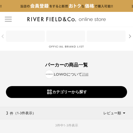
menu
OFFICIAL BRAND LIST
パーカーの商品一覧
LOWOについて
カテゴリーから探す
3
（1
-
3
件表示
）
レビュー順
件
3
件中
1
-
3
件表示