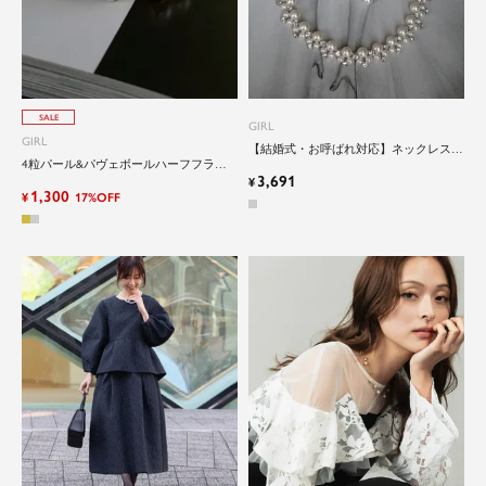
SALE
GIRL
GIRL
【結婚式・お呼ばれ対応】ネックレス＆
4粒パール&パヴェボールハーフフラワ
イヤーアクセサリーのパールラインスト
3,691
ーピアス
ーンアクセサリーセット
¥
1,300
¥
17%OFF