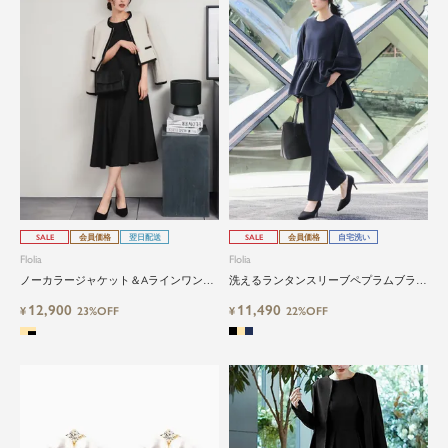
SALE
会員価格
翌日配送
SALE
会員価格
自宅洗い
Flolia
Flolia
ノーカラージャケット＆Aラインワンピ
洗えるランタンスリーブペプラムブラウ
ースの2点セットセレモニースーツ
ス＆テーパードパンツのセットアップセ
12,900
11,490
¥
23%OFF
レモニースーツ
¥
22%OFF