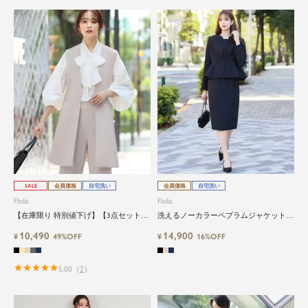
SALE
会員価格
自宅洗い
会員価格
自宅洗い
Flolia
Flolia
【在庫限り 特別値下げ】【3点セット】
洗えるノーカラーペプラムジャケット＆
洗えるロングベスト/ジレ・ボウタイブ
コクーンシルエットワンピースの2点セ
10,490
14,900
ラウス・ストレートパンツの3点セット
¥
49%OFF
ットセレモニースーツ
¥
16%OFF
アップセレモニースーツ
5.00
（
2
）