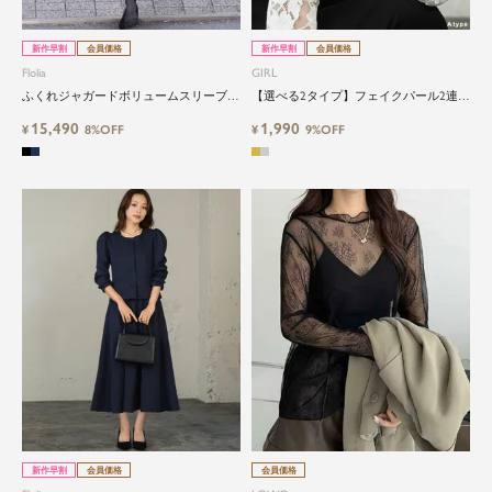
新作早割
会員価格
新作早割
会員価格
Flolia
GIRL
ふくれジャガードボリュームスリーブブ
【選べる2タイプ】フェイクパール2連ネ
ラウス＆Aラインスカート2点セットス
ックレス
15,490
1,990
ーツ
¥
8%OFF
¥
9%OFF
新作早割
会員価格
会員価格