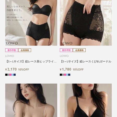
新作早割
会員価格
新作早割
会員価格
LOWO
LOWO
【S～Lサイズ】総レース美ヒップライン
【S～Lサイズ】総レースくびれガードル
メイクガードル
2,170
1,780
¥
10%OFF
¥
10%OFF