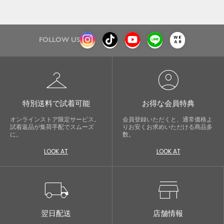
FOLLOW US
checkroom
account_circle
特別送料で試着可能
お得な会員特典
オンラインストア限定サービス。
会員登録いただくと、通常価格よ
試着返品が集荷手配でスムーズ
りお安くお求めいただける商品多
に。
数。
LOOK AT
LOOK AT
local_shipping
store
翌日配送
店舗情報