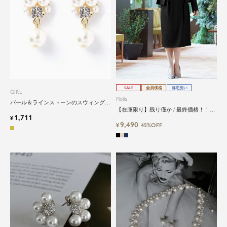
SALE
会員価格
自宅洗い
GIRL
Flolia
パール＆ラインストーンのスウィングピ
【在庫限り】残り僅か / 最終価格！！洗
アスorイヤリング
1,711
えるノーカラージャケット&コクーンワ
¥
9,490
ンピースの2点セットアップセレモニー
¥
45%OFF
スーツ