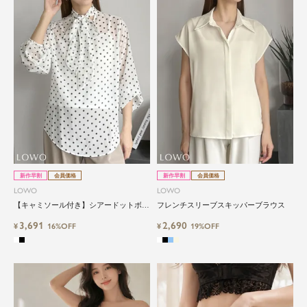
新作早割
会員価格
新作早割
会員価格
LOWO
LOWO
【キャミソール付き】シアードットボウ
フレンチスリーブスキッパーブラウス
タイブラウス
3,691
2,690
¥
16%OFF
¥
19%OFF