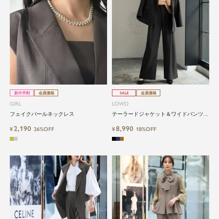
新作早割
会員価格
SALE
会員価格
GIRL
LOWO
フェイクパールネックレス
テーラードジャケット＆ワイドパンツ2
点セットスーツ
2,190
8,990
¥
26%OFF
¥
18%OFF