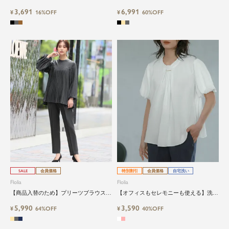
イドロングスカート
ブラウス×テーパードの上品セットアッ
3,691
6,991
¥
16%OFF
プ｜卒園式・入学式・ビジネス対応
¥
60%OFF
close
鮮度アップを重ねつづける、大人の女
性のためのスーツファッション
オフィスやマザーシーンで活躍するセレモニース
ーツ。気負わずに着て頂ける素敵な一枚...それが
Floliaの提案するスーツです。
SALE
会員価格
特別割引
会員価格
自宅洗い
品よく艶やかに着こなすことのできる女性らしい
Flolia
Flolia
セットアップから、故人を偲ぶのに相応しい洗練
【商品入替のため】プリーツブラウス×
【オフィスもセレモニーも使える】洗え
感のあるブラックフォーマルまで幅広くご提案さ
テーパードパンツの上品セットアップ｜
るパフスリーブボウタイ風ビジネスブラ
5,990
3,590
卒業式・入学式・ビジネス対応
¥
64%OFF
ウス
¥
40%OFF
せて頂きます。