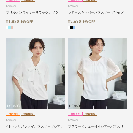
LOWO
LOWO
フリルノンワイヤーリラックスブラ
シアースキッパーパフスリーブ半袖ブラ
ウス
1,880
2,690
¥
10%OFF
¥
19%OFF
特別割引
会員価格
新作早割
会員価格
LOWO
LOWO
Vネックリボンタイパフスリーブシアー
フラワービジュー付きシアーパフスリー
ブラウス
ブブラウス