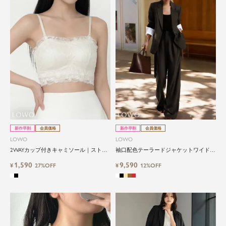
新作早割
会員価格
新作早割
会員価格
LOWO
LOWO
2WAYカップ付きキャミソール｜ストラ
袖口配色テーラードジャケットワイドパ
ップ取り外し可能 ベアトップ対応 伸縮
ンツ2点セットアップ
1,590
9,590
素材
¥
27%OFF
¥
12%OFF