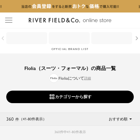
menu
OFFICIAL BRAND LIST
Flolia（スーツ・フォーマル）の商品一覧
Floliaについて
カテゴリーから探す
360
（41
-
80
件表示
）
おすすめ順
件
360
件中
41
-
80
件表示