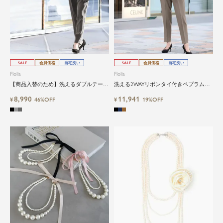
SALE
会員価格
自宅洗い
SALE
会員価格
自宅洗い
Flolia
Flolia
【商品入替のため】洗えるダブルテーラ
洗える2WAYリボンタイ付きペプラムブ
ードジレ・ワンタックテーパードパンツ
ラウス＆テーパードパンツのセットアッ
8,990
11,941
の2点セットアップフォーマルセレモニ
¥
46%OFF
プセレモニースーツ
¥
19%OFF
ービジネススーツ