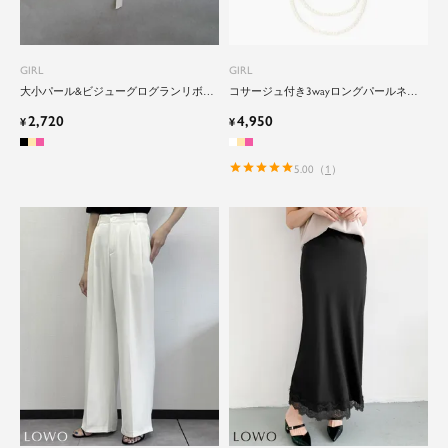
GIRL
GIRL
大小パール&ビジューグログランリボン
コサージュ付き3wayロングパールネッ
2連ネックレス
クレス
2,720
4,950
¥
¥
5.00
（
1
）