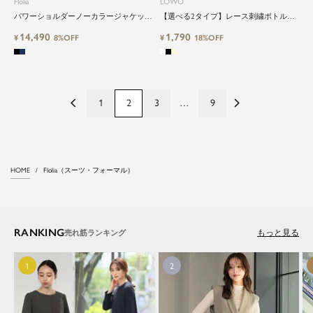
Flolia
LOWO
パワーショルダーノーカラージャケット
【選べる2タイプ】レース刺繍ボトルネ
＆フレアスカート2点セットスーツ
ックシアーカットソー
14,490
1,790
¥
8%OFF
¥
18%OFF
1
2
3
…
9
HOME
Flolia（スーツ・フォーマル）
RANKING
もっと見る