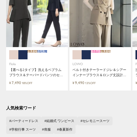
会員価格
自宅洗い
新作早割
会員価格
Flolia
LOWO
F
【選べる2タイプ】洗えるペプラム
ベルト付きテーラードジレ＆シアー
ブラウス＆テーパードパンツのセッ
インナーブラウス＆ロング丈設計ワ
トアップセレモニースーツ
イドパンツ3点セットスーツ
7,490
9,490
¥
¥
18%OFF
13%OFF
人気検索ワード
パーティードレス
結婚式 ワンピース
セレモニースーツ
学校行事 スーツ
喪服
春夏新作