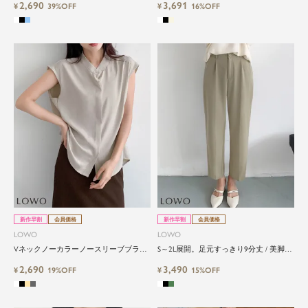
2,690
3,691
¥
39%OFF
¥
16%OFF
新作早割
会員価格
新作早割
会員価格
LOWO
LOWO
Vネックノーカラーノースリーブブラウ
S～2L展開。足元すっきり9分丈 / 美脚万
ス
能テーパードパンツ
2,690
3,490
¥
19%OFF
¥
15%OFF