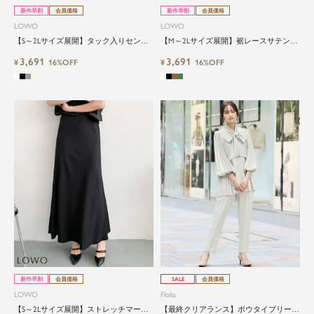
新作早割
会員価格
新作早割
会員価格
LOWO
LOWO
【S～2Lサイズ展開】タック入りセンタ
【M～2Lサイズ展開】裾レースサテンマ
ープレスワイドスラックスパンツ
ーメイドロングスカート
3,691
3,691
¥
16%OFF
¥
16%OFF
新作早割
会員価格
SALE
会員価格
LOWO
Flolia
【S～2Lサイズ展開】ストレッチマーメ
【最終クリアランス】ボウタイプリーツ