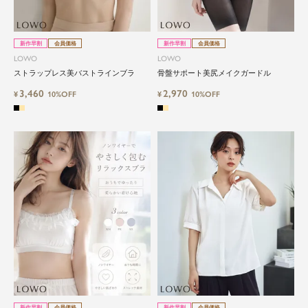
新作早割
会員価格
新作早割
会員価格
LOWO
LOWO
ストラップレス美バストラインブラ
骨盤サポート美尻メイクガードル
3,460
2,970
¥
10%OFF
¥
10%OFF
新作早割
会員価格
新作早割
会員価格