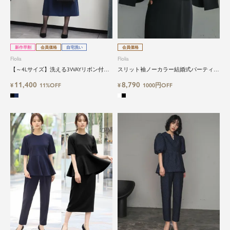
新作早割
会員価格
自宅洗い
会員価格
Flolia
Flolia
【～4Lサイズ】洗える3WAYリボン付き
スリット袖ノーカラー結婚式パーティー
フレアスリーブワンピーススーツ
オケージョンお呼ばれジャケット
11,400
8,790
¥
11%OFF
¥
1000円OFF