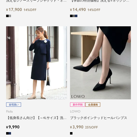
洗えるシアースリーブジャケット・オー
【季節の特別価格】洗えるVネックジレ
ルインワンパンツの2点セットアップフ
＆リボンタイブラウス＆テーパードパン
17,900
14,490
ォーマルセレモニースーツ
¥
14%OFF
ツのセットアップセレモニースーツ
¥
14%OFF
自宅洗い
新作早割
会員価格
Flolia
LOWO
【低身長さん向け】【～4Lサイズ】洗え
ブラックポインテッドヒールパンプス
るトロンプルイユワンピースセットアッ
9,990
3,990
プ風セレモニースーツ
¥
¥
25%OFF