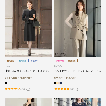
会員価格
翌日配送
自宅洗い
新作早割
会員価格
Flolia
LOWO
【選べる3タイプのジャケット＆丈タイ
ベルト付きテーラードジレ＆シアーイン
プ】洗える・ワンピース2点セットアッ
ナーブラウス＆ロング丈設計ワイドパン
11,900
9,490
プセレモニースーツ
¥
1000円OFF
ツ3点セットスーツ
¥
13%OFF
4.00
（
1
）
5.00
（
1
）