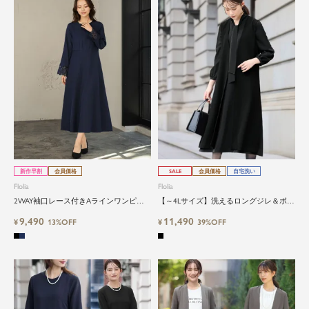
新作早割
会員価格
SALE
会員価格
自宅洗い
Flolia
Flolia
2WAY袖口レース付きAラインワンピー
【～4Lサイズ】洗えるロングジレ＆ボウ
ススーツ
タイフレアワンピースセット
9,490
11,490
¥
13%OFF
¥
39%OFF