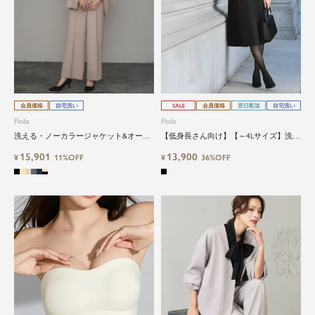
会員価格
自宅洗い
SALE
会員価格
翌日配送
自宅洗い
Flolia
Flolia
洗える・ノーカラージャケット&オール
【低身長さん向け】【～4Lサイズ】洗え
インワンのオケージョン対応2点セット
るケープ&ワンピースの2点セットブラ
15,901
13,900
アップスーツ
¥
11%OFF
ックフォーマルスーツ
¥
36%OFF
close
鮮度アップを重ねつづける、大人の女
性のためのスーツファッション