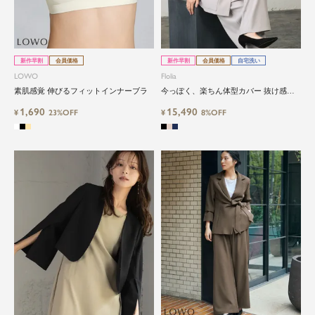
オフィスやマザーシーンで活躍するセレモニース
ーツ。気負わずに着て頂ける素敵な一枚...それが
Floliaの提案するスーツです。
新作早割
会員価格
新作早割
会員価格
自宅洗い
LOWO
Flolia
品よく艶やかに着こなすことのできる女性らしい
素肌感覚 伸びるフィットインナーブラ
今っぽく、楽ちん体型カバー 抜け感セ
セットアップから、故人を偲ぶのに相応しい洗練
ットアップスーツ 卒業式 入学式 セレモ
1,690
15,490
感のあるブラックフォーマルまで幅広くご提案さ
¥
23%OFF
ニー【楽ちん・体型カバー】
¥
8%OFF
せて頂きます。