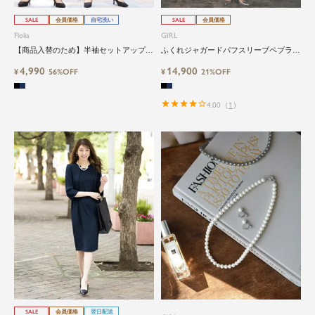
SALE
会員価格
自宅洗い
SALE
会員価格
Flolia
GIRL
【商品入替のため】半袖セットアップ｜
ふくれジャガードパフスリーブペプラム
式典・ビジネス・フォーマルに使える
ブラウス・テーパードパンツセット結婚
4,990
14,900
¥
56%OFF
式パンツドレス
¥
21%OFF
4.00
（
1
）
SALE
会員価格
翌日配送