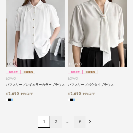
新作早割
会員価格
新作早割
会員価格
LOWO
LOWO
パフスリーブレギュラーカラーブラウス
パフスリーブボウタイブラウス
2,690
2,690
¥
19%OFF
¥
19%OFF
1
2
…
9