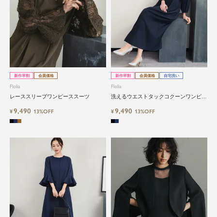
新作早割
会員価格
新作早割
会員価格
自宅洗い
Flolia
Flolia
レーススリーブワンピーススーツ
洗えるウエストタックコクーンワンピー
ススーツ
9,490
9,490
¥
13%OFF
¥
13%OFF