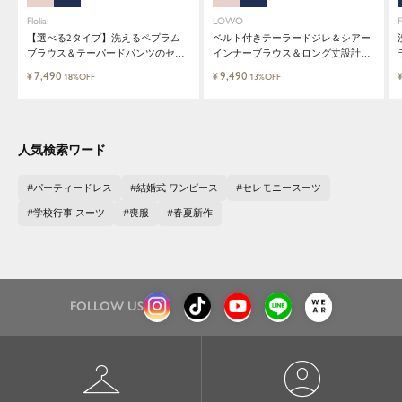
Flolia
LOWO
F
【選べる2タイプ】洗えるペプラム
ベルト付きテーラードジレ＆シアー
ブラウス＆テーパードパンツのセッ
インナーブラウス＆ロング丈設計ワ
トアップセレモニースーツ
イドパンツ3点セットスーツ
7,490
9,490
¥
¥
18%OFF
13%OFF
人気検索ワード
パーティードレス
結婚式 ワンピース
セレモニースーツ
学校行事 スーツ
喪服
春夏新作
FOLLOW US
checkroom
account_circle