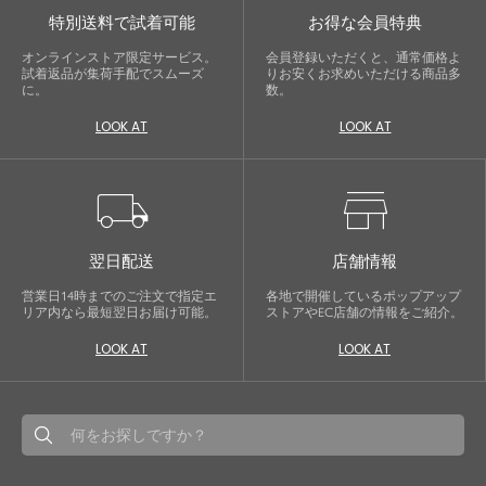
特別送料で試着可能
お得な会員特典
オンラインストア限定サービス。
会員登録いただくと、通常価格よ
試着返品が集荷手配でスムーズ
りお安くお求めいただける商品多
に。
数。
LOOK AT
LOOK AT
local_shipping
store
翌日配送
店舗情報
営業日14時までのご注文で指定エ
各地で開催しているポップアップ
リア内なら最短翌日お届け可能。
ストアやEC店舗の情報をご紹介。
LOOK AT
LOOK AT