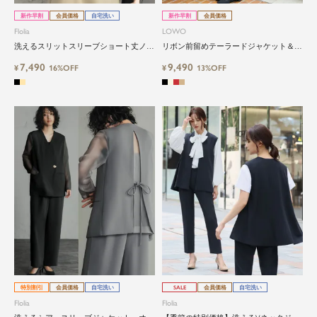
新作早割
会員価格
自宅洗い
新作早割
会員価格
Flolia
LOWO
洗えるスリットスリーブショート丈ノー
リボン前留めテーラードジャケット＆ワ
カラージャケット
イドパンツ2点セットスーツ
7,490
9,490
¥
16%OFF
¥
13%OFF
特別割引
会員価格
自宅洗い
SALE
会員価格
自宅洗い
Flolia
Flolia