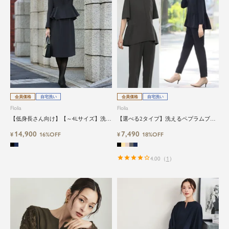
会員価格
自宅洗い
会員価格
自宅洗い
Flolia
Flolia
【低身長さん向け】【～4Lサイズ】洗え
【選べる2タイプ】洗えるペプラムブラ
るブラックフォーマルスーツ2点セット
ウス＆テーパードパンツのセットアップ
14,900
7,490
¥
16%OFF
セレモニースーツ
¥
18%OFF
4.00
（
1
）