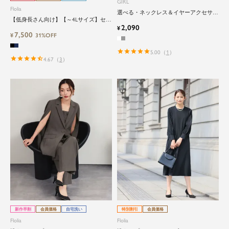
GIRL
Flolia
選べる・ネックレス＆イヤーアクセサリ
【低身長さん向け】【～4Lサイズ】セッ
ーのパールアクセサリーセット
2,090
トアップ風トロンプルイユセレモニーワ
¥
7,500
ンピース
¥
31%OFF
5.00
（
1
）
4.67
（
3
）
新作早割
会員価格
自宅洗い
特別割引
会員価格
Flolia
Flolia