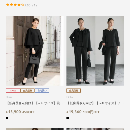
4.00
（
1
）
SALE
会員価格
自宅洗い
会員価格
Flolia
Flolia
【低身長さん向け】【～4Lサイズ】洗え
【低身長さん向け】【～4Lサイズ】ノー
るケープ&ブラウス&テーパードパンツ
カラージャケット・ブラウス・パンツの
13,900
19,360
のブラックフォーマル対応3点セットス
¥
45%OFF
3点セットアップセレモニースーツ
¥
1000円OFF
ーツ