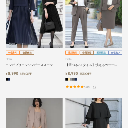
特別割引
会員価格
特別割引
会員価格
翌日配送
自宅洗い
Flolia
Flolia
コンビプリーツワンピーススーツ
【選べる2スタイル】洗えるカラーレス
ジャケット・テーパードパンツorスカー
8,990
8,990
¥
18%OFF
トの2点セットスーツ
¥
25%OFF
5.00
（
1
）