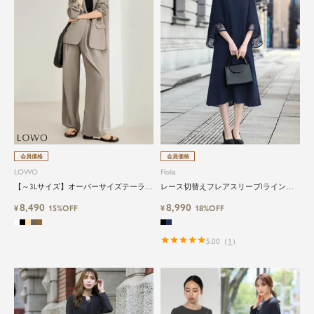
会員価格
会員価格
LOWO
Flolia
【～3Lサイズ】オーバーサイズテーラー
レース切替えフレアスリーブIラインワ
ドジャケット・ワイドパンツの2点セッ
ンピース
8,490
8,990
ト
¥
15%OFF
¥
18%OFF
5.00
（
1
）