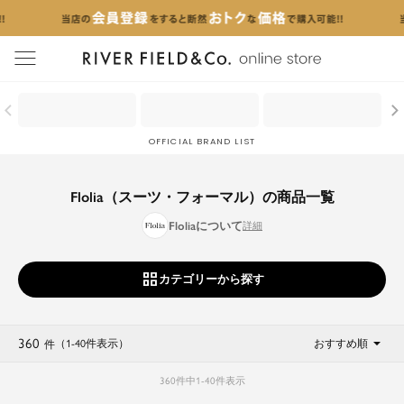
menu
OFFICIAL BRAND LIST
Flolia（スーツ・フォーマル）の商品一覧
Floliaについて
カテゴリーから探す
360
（1
-
40
件表示
）
おすすめ順
件
360
件中
1
-
40
件表示