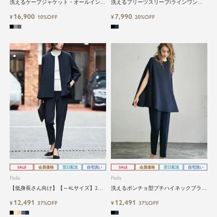
洗えるケープジャケット・オールインワ
洗えるプリーツスリーブIラインワンピ
ンセットアップスーツ パンツドレス
ース
16,900
7,990
¥
10%OFF
¥
20%OFF
SALE
会員価格
翌日配送
自宅洗い
SALE
会員価格
翌日配送
自宅洗い
Flolia
Flolia
【低身長さん向け】【～4Lサイズ】2点
洗えるポンチョ型プチハイネックブラウ
セットスーツ｜Aラインジャケット×パ
ス＆テーパードパンツの2点セット
12,491
12,491
ンツ 入学式・卒業式・七五三・フォー
¥
37%OFF
¥
37%OFF
マル対応・Home washable