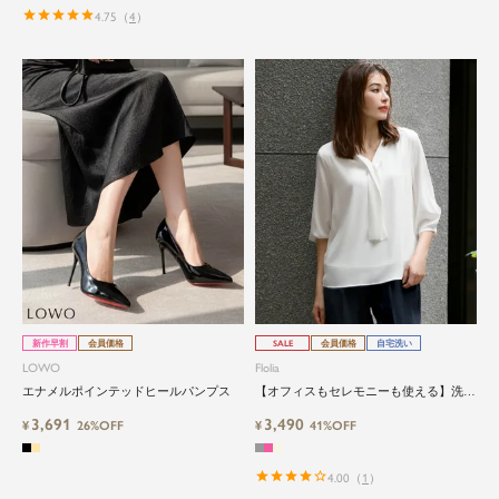
4.75
（
4
）
新作早割
会員価格
SALE
会員価格
自宅洗い
LOWO
Flolia
エナメルポインテッドヒールパンプス
【オフィスもセレモニーも使える】洗え
るVネックボウタイ風シフォン七分袖ビ
3,691
3,490
¥
26%OFF
ジネスブラウス
¥
41%OFF
4.00
（
1
）