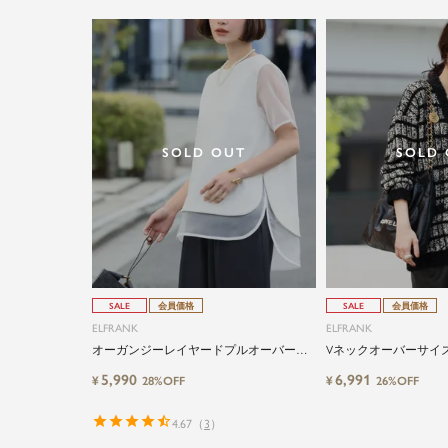
SOLD OUT
SOLD
SALE
会員価格
SALE
会員価格
ELFRANK
ELFRANK
オーガンジーレイヤードプルオーバー
Vネックオーバーサイ
Washable
ーディガン
5,990
6,991
¥
¥
28%OFF
26%OFF
4.67
（
3
）