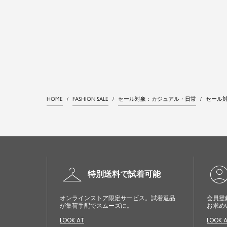
HOME
FASHION SALE
セール対象：カジュアル・日常
セール
checkroom
account_cir
特別送料で試着可能
オンラインストア限定サービス。試着返品
会員登
が集荷手配でスムーズに。
お求め
LOOK AT
LOOK 