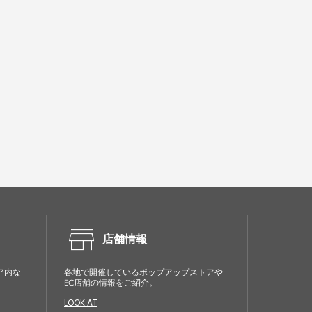
store
店舗情報
ア内な
各地で開催しているポップアップストアや
EC店舗の情報をご紹介。
LOOK AT