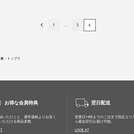
1
…
5
6
対象：トップス
cle
local_shipping
お得な会員特典
翌日配送
録いただくと、通常価格よりお安く
営業日14時までのご注文で指定エリ
いただける商品多数。
ら最短翌日お届け可能。
AT
LOOK AT