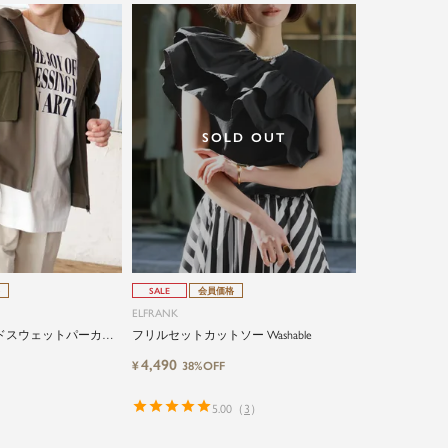
SOLD OUT
SALE
会員価格
ELFRANK
ドスウェットパーカー
フリルセットカットソー Washable
4,490
¥
38%OFF
5.00
（
3
）