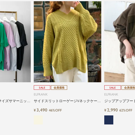
SALE
会員価格
SALE
会員価格
ELFRANK
ELFRANK
サイズサマーニット
サイドスリットローゲージVネックケーブ
ジップアップフー
ルニットプルオーバー
ブルゾン
3,490
2,990
¥
¥
46%OFF
62%OFF