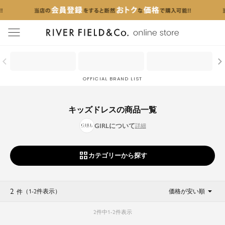
menu
OFFICIAL BRAND LIST
キッズドレスの商品一覧
GIRLについて
カテゴリーから探す
2
（1
-
2
件表示
）
価格が安い順
件
2
件中
1
-
2
件表示