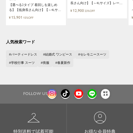
長さん向け】【～4Lサイズ】レース
【選べる2タイプ 着回しを楽しめ
ブラウス&マーメイドキャミワンピ
る】【低身長さん向け】【～4Lサイ
12,900
¥
23%OFF
ースセットロング結婚式ワンピース
ズ】レイヤード風ドッキングトップ
15,901
¥
15%OFF
ス&タイトスカートorワイドパンツ
セットアップロング丈結婚式ワンピ
ースパンツドレスパーティードレス
人気検索ワード
パーティードレス
結婚式 ワンピース
セレモニースーツ
学校行事 スーツ
喪服
春夏新作
FOLLOW US
checkroom
account_circle
特別送料で試着可能
お得な会員特典