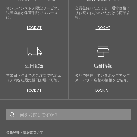
オンラインストア限定サービス。
会員登録いただくと、通常価格よ
試着返品が集荷手配でスムーズ
りお安くお求めいただける商品多
に。
数。
LOOK AT
LOOK AT
close
local_shipping
store
特別な日だけではもったいない...もっ
と気軽に自由にドレスを楽しみたい
翌日配送
店舗情報
ドレスは女性にとって永遠のファッションアイテ
営業日14時までのご注文で指定エ
各地で開催しているポップアップ
リア内なら最短翌日お届け可能。
ストアやEC店舗の情報をご紹介。
ム。クローゼットに一着は用意しておきたいもの
の一つ。
LOOK AT
LOOK AT
ドレスが持つ女性を美しく見せる力は、ファッシ
ョンアイテムの中でも特別なものです。
特別な日だけではもったいない もっと気軽にもっ
と自由にドレスを楽しみたい...
そんな気持ちを叶えたい。それが、ドレスブラン
ドガールです。
会員登録・情報について