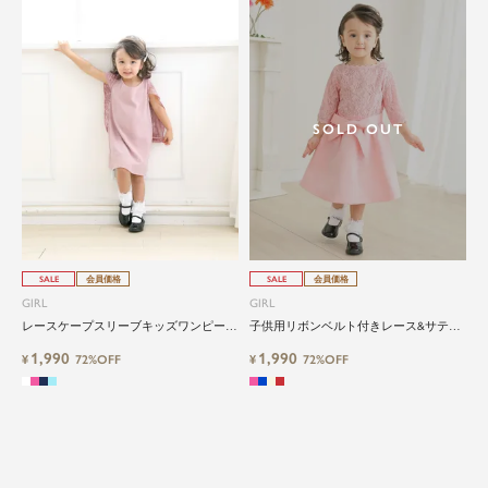
SOLD OUT
SALE
会員価格
SALE
会員価格
GIRL
GIRL
レースケープスリーブキッズワンピース
子供用リボンベルト付きレース&サテン
ドレス
フレア結婚式ワンピースドレス
1,990
1,990
¥
72%OFF
¥
72%OFF