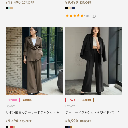
13,490
9,490
¥
20%OFF
ツ3点セットスーツ
¥
13%OFF
5.00
（
1
）
新作早割
会員価格
SALE
会員価格
LOWO
LOWO
リボン前留めテーラードジャケット＆ワ
テーラードジャケット＆ワイドパンツ2
イドパンツ2点セットスーツ
点セットスーツ
9,490
8,990
¥
13%OFF
¥
18%OFF