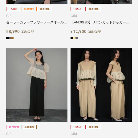
SALE
特別割引
会員価格
SALE
会員価格
GIRL
GIRL
セーラーカラーフラワーレースオールイ
【ANDRESD】リボンカットジャガード
ンワン結婚式パンツドレス
フリルオールインワン結婚式パンツドレ
8,990
12,900
¥
33%OFF
ス
¥
38%OFF
新作早割
会員価格
SALE
会員価格
GIRL
GIRL