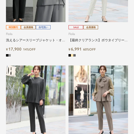
特別割引
会員価格
自宅洗い
SALE
会員価格
Flolia
Flolia
洗えるシアースリーブジャケット・オー
【最終クリアランス】ボウタイプリーツ
ルインワンパンツの2点セットアップフ
ブラウス×テーパードの上品セットアッ
17,900
6,991
ォーマルセレモニースーツ
¥
14%OFF
プ｜卒園式・入学式・ビジネス対応
¥
60%OFF