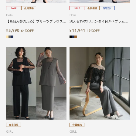
SALE
会員価格
SALE
会員価格
自宅洗い
Flolia
Flolia
【商品入替のため】プリーツブラウス×
洗える2WAYリボンタイ付きペプラムブ
テーパードパンツの上品セットアップ｜
ラウス＆テーパードパンツのセットアッ
5,990
11,941
卒業式・入学式・ビジネス対応
¥
64%OFF
プセレモニースーツ
¥
19%OFF
会員価格
会員価格
GIRL
GIRL