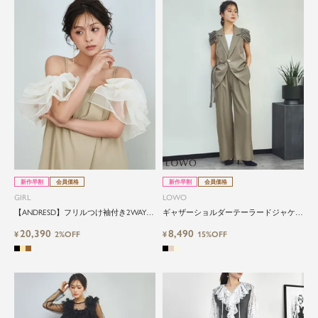
新作早割
会員価格
新作早割
会員価格
GIRL
LOWO
【ANDRESD】フリルつけ袖付き2WAYラ
ギャザーショルダーテーラードジャケッ
ップデザインワイドオールインワン
トワイドパンツセットアップ
20,390
8,490
¥
2%OFF
¥
15%OFF