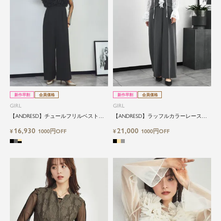
新作早割
会員価格
新作早割
会員価格
GIRL
GIRL
【ANDRESD】チュールフリルベスト付
【ANDRESD】ラッフルカラーレースト
きシアーインナーワイドオールインワン
ップス付きワイドパンツオールインワン
16,930
21,000
3点セット
¥
1000円OFF
¥
1000円OFF