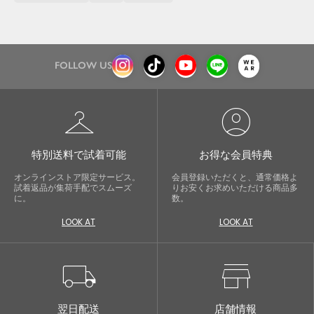
FOLLOW US
checkroom
account_circle
特別送料で試着可能
お得な会員特典
オンラインストア限定サービス。
会員登録いただくと、通常価格よ
試着返品が集荷手配でスムーズ
りお安くお求めいただける商品多
に。
数。
LOOK AT
LOOK AT
local_shipping
store
翌日配送
店舗情報