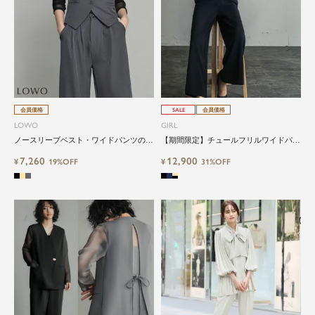
会員価格
SALE
会員価格
LOWO
GIRL
ノースリーブベスト・ワイドパンツの2
【期間限定】チュールフリルワイドパン
点セットスーツ
ツコンビネゾンオールインワン結婚式オ
7,260
12,900
¥
19%OFF
ケージョンお呼ばれパンツパーティード
¥
31%OFF
レス