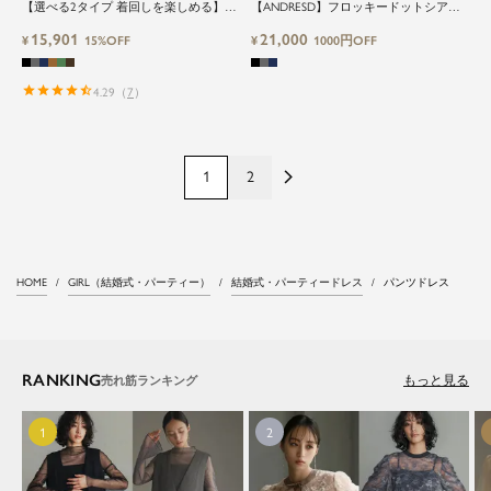
【選べる2タイプ 着回しを楽しめる】
【ANDRESD】フロッキードットシアー
【低身長さん向け】【～4Lサイズ】レイ
オールインワン結婚式パンツドレスパー
15,901
21,000
ヤード風ドッキングトップス&タイトス
¥
15%OFF
ティードレス
¥
1000円OFF
カートorワイドパンツセットアップロン
グ丈結婚式ワンピースパンツドレスパー
ティードレス
4.29
（
7
）
1
2
HOME
GIRL（結婚式・パーティー）
結婚式・パーティードレス
パンツドレス
RANKING
もっと見る