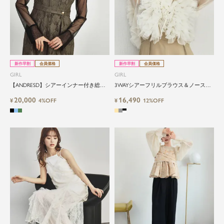
新作早割
会員価格
新作早割
会員価格
GIRL
GIRL
【ANDRESD】シアーインナー付き総レ
3WAYシアーフリルブラウス＆ノースリ
ースウエストマークワイドパンツオール
ーブオールインワンパンツ2点セットド
20,000
16,490
インワンドレス
¥
4%OFF
レス
¥
12%OFF