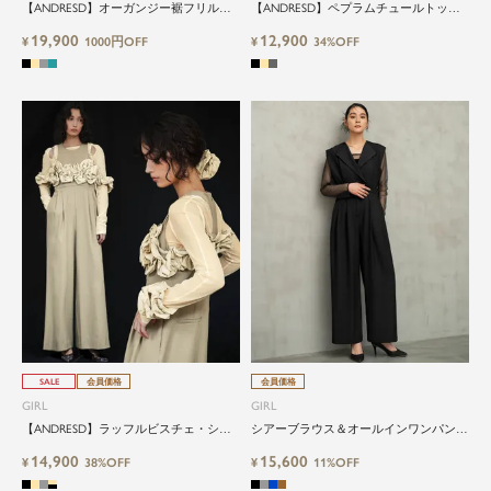
【ANDRESD】オーガンジー裾フリルト
【ANDRESD】ペプラムチュールトップ
ップス・オールインワンパンツ2点セッ
ス・シアーインナー・パンツドレス3点
19,900
12,900
トパーティードレス
¥
1000円OFF
セット結婚式ドレス
¥
34%OFF
close
SALE
会員価格
会員価格
特別な日だけではもったいない...もっ
GIRL
GIRL
と気軽に自由にドレスを楽しみたい
【ANDRESD】ラッフルビスチェ・シア
シアーブラウス＆オールインワンパンツ
ーインナー・オールインワン3点セット
ドレスの2点セットパーティードレス
14,900
15,600
結婚式パンツドレス
¥
38%OFF
¥
11%OFF
ドレスは女性にとって永遠のファッションアイテ