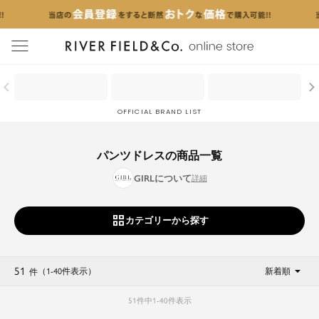
menu
OFFICIAL BRAND LIST
パンツドレスの商品一覧
GIRLについて
カテゴリーから探す
51
（1
-
40
件表示
）
新着順
件
51
件中
1
-
40
件表示