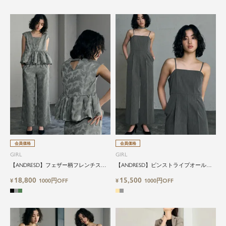
ム。クローゼットに一着は用意しておきたいもの
の一つ。
ドレスが持つ女性を美しく見せる力は、ファッシ
ョンアイテムの中でも特別なものです。
特別な日だけではもったいない もっと気軽にもっ
と自由にドレスを楽しみたい...
そんな気持ちを叶えたい。それが、ドレスブラン
ドガールです。
会員価格
会員価格
GIRL
GIRL
【ANDRESD】フェザー柄フレンチスリ
【ANDRESD】ピンストライプオールイ
ーブペプラムトップス・ハイウエストパ
ンワンパンツドレス
18,800
15,500
ンツの2点セットパンツドレス
¥
1000円OFF
¥
1000円OFF