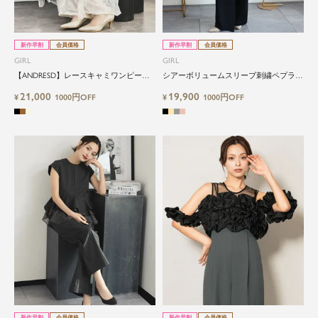
新作早割
会員価格
新作早割
会員価格
GIRL
GIRL
【ANDRESD】レースキャミワンピース
シアーボリュームスリーブ刺繍ペプラム
インナー付きパンツ3点セットドレス
トップス＆ワイドパンツセットアップド
21,000
19,900
¥
1000円OFF
レス
¥
1000円OFF
新作早割
会員価格
新作早割
会員価格