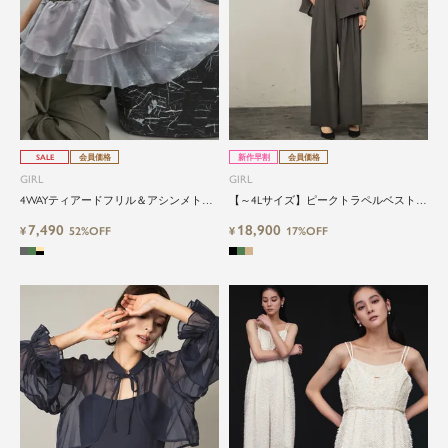
SALE
会員価格
新作早割
会員価格
GIRL
GIRL
4WAYティアードフリル＆アシンメトリ
【～4Lサイズ】ピークトラペルベスト＆
ーオールインワン2点セットパーティー
スタンドカラーパフスリーブブラウス＆
7,490
18,900
ドレス【パンツドレス 体型カバー お呼
¥
52%OFF
ビスチェ風ロンパースオールインワン3
¥
17%OFF
ばれ 二次会 結婚式 着回し抜群 きれいめ
点セットパーティードレス
オケージョン】