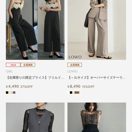
SALE
会員価格
会員価格
GIRL
LOWO
【在庫限りの限定プライス】フリルドッ
【～3Lサイズ】オーバーサイズテーラー
キングオールインワンパンツドレス
ドジャケット・ワイドパンツの2点セッ
4,490
8,490
¥
57%OFF
ト
¥
15%OFF