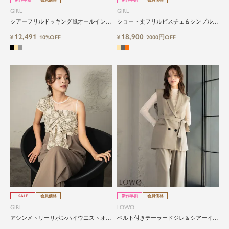
GIRL
GIRL
シアーフリルドッキング風オールインワ
ショート丈フリルビスチェ＆シンプルオ
ンパンツドレス
ールインワンパンツ2点セットドレス
12,491
18,900
¥
10%OFF
¥
2000円OFF
SALE
会員価格
新作早割
会員価格
GIRL
LOWO
アシンメトリーリボンハイウエストオー
ベルト付きテーラードジレ＆シアーイン
ルイワンパンツドレス
ナーブラウス＆ロング丈設計ワイドパン