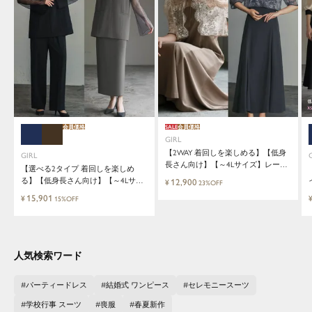
会員価格
SALE
会員価格
GIRL
【2WAY 着回しを楽しめる】【低身
GIRL
長さん向け】【～4Lサイズ】レース
【選べる2タイプ 着回しを楽しめ
ブラウス&マーメイドキャミワンピ
る】【低身長さん向け】【～4Lサイ
12,900
¥
23%OFF
ースセットロング結婚式ワンピース
ズ】レイヤード風ドッキングトップ
15,901
¥
15%OFF
ス&タイトスカートorワイドパンツ
セットアップロング丈結婚式ワンピ
ースパンツドレスパーティードレス
人気検索ワード
パーティードレス
結婚式 ワンピース
セレモニースーツ
学校行事 スーツ
喪服
春夏新作