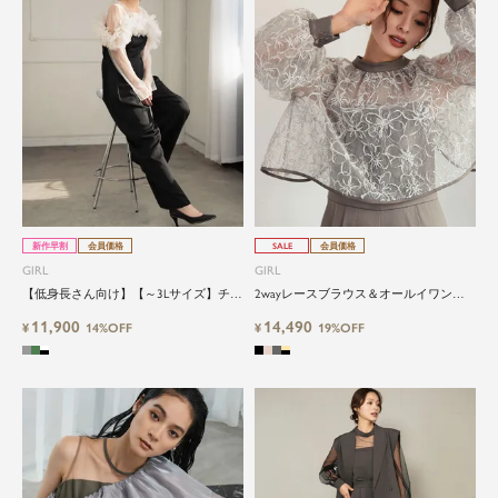
新作早割
会員価格
SALE
会員価格
GIRL
GIRL
【低身長さん向け】【～3Lサイズ】チュ
2wayレースブラウス＆オールイワンパ
ールフリルドッキングオールインワンパ
ンツ2点セットパーティードレス
11,900
14,490
ンツドレス
¥
14%OFF
¥
19%OFF