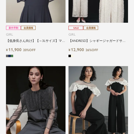
新作早割
会員価格
SALE
会員価格
GIRL
GIRL
【低身長さん向け】【～3Lサイズ】マル
【ANDRESD】シャギージャガードサテ
チwayシフォンパフスリーブボレロ＆キ
ンパイピングレイヤード風オールインワ
11,900
12,900
ャミソールオールインワン2点セットパ
¥
20%OFF
ン結婚式パンツドレス
¥
26%OFF
ーティードレス