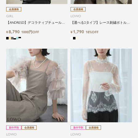
会員価格
会員価格
GIRL
LOWO
【ANDRESD】デコラティブチュールト
【選べる2タイプ】レース刺繍ボトルネ
ップス
ックシアーカットソー
8,790
1,790
¥
1000円OFF
¥
18%OFF
新作早割
会員価格
新作早割
会員価格
LOWO
LOWO