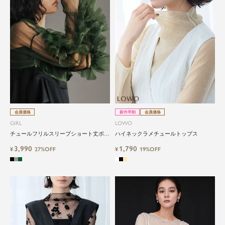
会員価格
新作早割
会員価格
GIRL
LOWO
チュールフリルスリーブショート丈ボレ
ハイネックラメチュールトップス
ロ
3,990
1,790
¥
27%OFF
¥
19%OFF