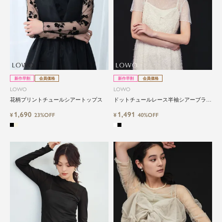
新作早割
会員価格
新作早割
会員価格
LOWO
LOWO
花柄プリントチュールシアートップス
ドットチュールレース半袖シアーブラウ
ス
1,690
1,491
¥
23%OFF
¥
40%OFF