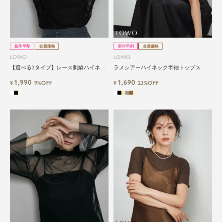
の一つ。
ドレスが持つ女性を美しく見せる力は、ファッシ
ョンアイテムの中でも特別なものです。
特別な日だけではもったいない もっと気軽にもっ
新作早割
会員価格
新作早割
会員価格
と自由にドレスを楽しみたい...
LOWO
LOWO
そんな気持ちを叶えたい。それが、ドレスブラン
【選べる2タイプ】レース刺繍ハイネッ
ラメシアーハイネック半袖トップス
ドガールです。
クシアーカットソー
1,990
1,690
¥
9%OFF
¥
23%OFF