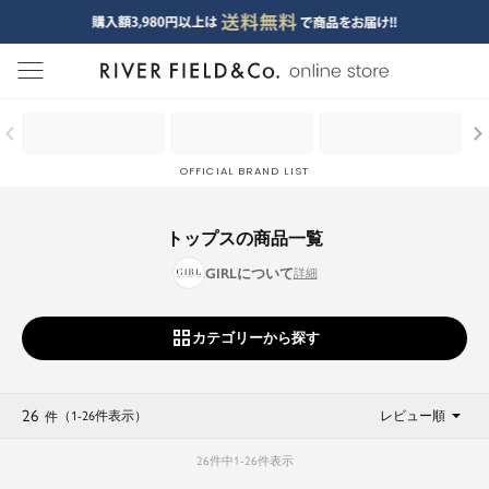
menu
OFFICIAL BRAND LIST
トップスの商品一覧
GIRLについて
カテゴリーから探す
26
（1
-
26
件表示
）
レビュー順
件
26
件中
1
-
26
件表示