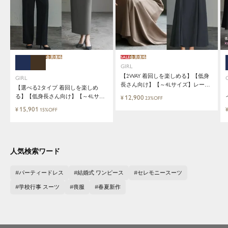
会員価格
SALE
会員価格
GIRL
【2WAY 着回しを楽しめる】【低身
GIRL
長さん向け】【～4Lサイズ】レース
【選べる2タイプ 着回しを楽しめ
ブラウス&マーメイドキャミワンピ
る】【低身長さん向け】【～4Lサイ
12,900
¥
23%OFF
ースセットロング結婚式ワンピース
ズ】レイヤード風ドッキングトップ
15,901
¥
15%OFF
ス&タイトスカートorワイドパンツ
セットアップロング丈結婚式ワンピ
ースパンツドレスパーティードレス
人気検索ワード
パーティードレス
結婚式 ワンピース
セレモニースーツ
学校行事 スーツ
喪服
春夏新作