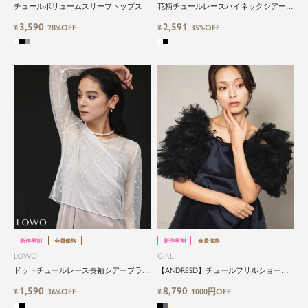
チュールボリュームスリーブトップス
花柄チュールレースハイネックシアーブ
ラウス
3,590
2,591
¥
28%OFF
¥
35%OFF
新作早割
会員価格
新作早割
会員価格
LOWO
GIRL
ドットチュールレース長袖シアーブラウ
【ANDRESD】チュールフリルショート
ス
丈ボレロ
1,590
8,790
¥
36%OFF
¥
1000円OFF