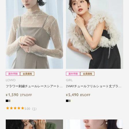
新作早割
会員価格
新作早割
会員価格
LOWO
GIRL
フラワー刺繍チュールレースシアートッ
2WAYチュールフリルショート丈ブラウ
プス
ス
1,590
5,490
¥
27%OFF
¥
8%OFF
5.00
（
1
）