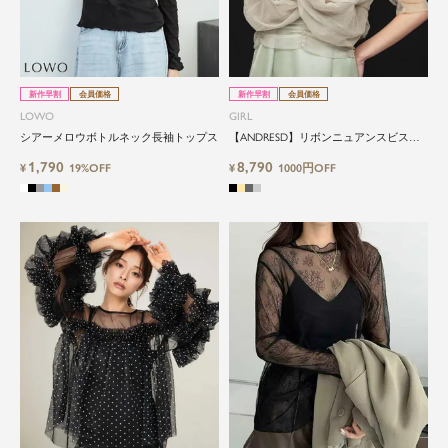
新作早割
会員価格
新作早割
会員価格
LOWO
GIRL
シアーメロウボトルネック長袖トップス
【ANDRESD】リボンニュアンスビスチ
ェ・シアーインナー2点セット結婚式ブ
1,790
8,790
¥
19%OFF
ラウス
¥
1000円OFF