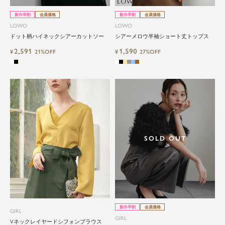
新作早割
会員価格
新作早割
会員価格
LOWO
LOWO
ドット柄ハイネックシアーカットソー
シアーメロウ半袖ショート丈トップス
2,591
1,590
¥
21%OFF
¥
27%OFF
SOLD OUT
新作早割
会員価格
GIRL
GIRL
Vネックレイヤードシフォンブラウス