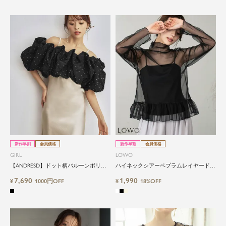
新作早割
会員価格
新作早割
会員価格
GIRL
LOWO
【ANDRESD】ドット柄バルーンボリュ
ハイネックシアーペプラムレイヤードカ
ームショート丈ブラウス
ットソー
7,690
1,990
¥
1000円OFF
¥
18%OFF