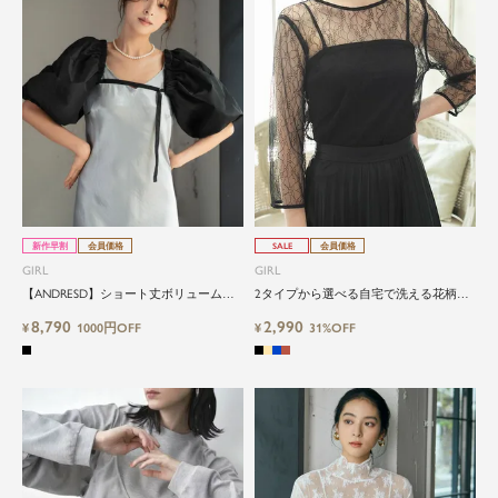
新作早割
会員価格
SALE
会員価格
GIRL
GIRL
【ANDRESD】ショート丈ボリュームバ
2タイプから選べる自宅で洗える花柄総
ルーンスリーブトップス
レースorドットチュール七分袖シアーブ
8,790
2,990
¥
1000円OFF
ラウス
¥
31%OFF