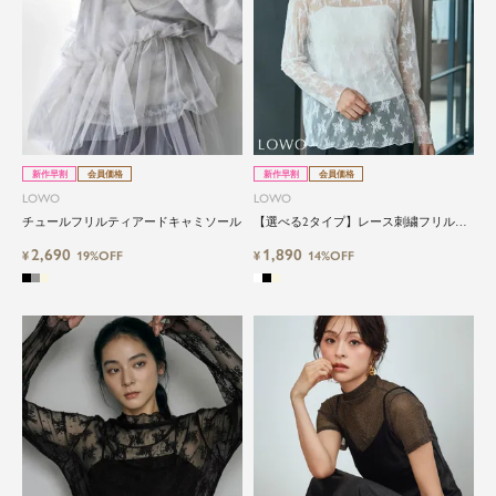
新作早割
会員価格
新作早割
会員価格
LOWO
LOWO
チュールフリルティアードキャミソール
【選べる2タイプ】レース刺繍フリルハ
イネックシアーカットソー
2,690
1,890
¥
19%OFF
¥
14%OFF
close
特別な日だけではもったいない...もっ
と気軽に自由にドレスを楽しみたい
ドレスは女性にとって永遠のファッションアイテ
ム。クローゼットに一着は用意しておきたいもの