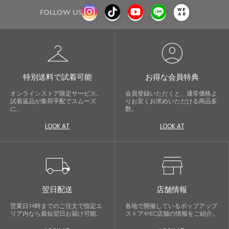
FOLLOW US
checkroom
account_circle
特別送料で試着可能
お得な会員特典
オンラインストア限定サービス。
会員登録いただくと、通常価格よ
試着返品が集荷手配でスムーズ
りお安くお求めいただける商品多
に。
数。
LOOK AT
LOOK AT
local_shipping
store
翌日配送
店舗情報
営業日14時までのご注文で指定エ
各地で開催しているポップアップ
リア内なら最短翌日お届け可能。
ストアやEC店舗の情報をご紹介。